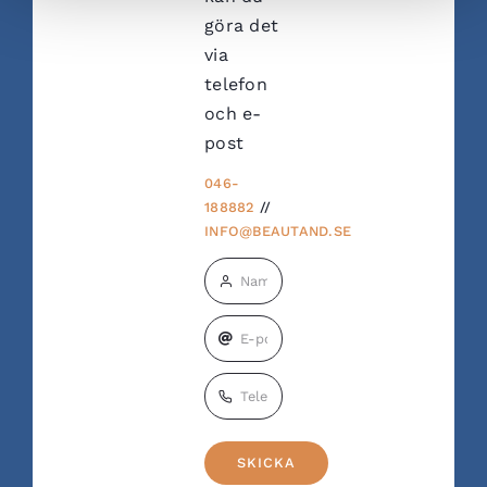
göra det
via
telefon
och e-
post
046-
188882
//
INFO@BEAUTAND.SE
SKICKA