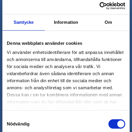
Samtycke
Information
Om
Denna webbplats använder cookies
Vi använder enhetsidentifierare för att anpassa innehållet
och annonserna till användarna, tillhandahålla funktioner
för sociala medier och analysera vår trafik. Vi
vidarebefordrar även sådana identifierare och annan
Låt
information från din enhet till de sociala medier och
oss
annons- och analysföretag som vi samarbetar med.
ringa
Dessa kan i sin tur kombinera informationen med annan
dig.
information som du har tillhandahållit eller som de har
samlat in när du har använt deras tjänster.
Oroa dig
Samtyckesval
inte, vi
Nödvändig
kommer