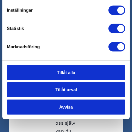
inte att
Inställningar
lämna
ut dina
uppgifter
Statistik
och vi
kommer
Marknadsföring
inte att
ringa dig
från ett
Tillåt alla
dolt
nummer.
Tillåt urval
Om du
föredrar
Avvisa
att
kontakta
oss själv
kan du