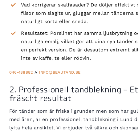
Vad korrigerar skalfasader? De döljer effektivt s
flisor som slagits ur, gluggar mellan tänderna
naturligt korta eller sneda.
Resultatet: Porslinet har samma ljusbrytning 
naturliga emalj, vilket gör att dina nya tänder s
en perfekt version. De är dessutom extremt sli
inte av kaffe, te eller rödvin.
046-188882
//
INFO@BEAUTAND.SE
2. Professionell tandblekning – Et
fräscht resultat
För tänder som är friska i grunden men som har guln
med åren, är en professionell tandblekning i Lund d
lyfta hela ansiktet. Vi erbjuder två säkra och skons