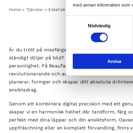
med annan information som du 
Home
»
Tjänster
»
Estetisk Tandvård
»
Smile design
Samtyckesval
Nödvändig
Är du trött på missfärgade, slitna, sneda tänder el
ständigt döljer på bild? Ditt leende är unikt och en 
Avvisa
personlighet. På BeauTand erbjuder vi Smile Design 
revolutionerande och avancerad metod inom estetis
planerar, formger och skapar ditt absoluta drömlee
ansiktsdrag.
Genom att kombinera digital precision med ett genu
skapar vi en harmonisk helhet där tandform, färg 
perfekt med dina läppar och din ansiktsform. Oavse
uppfräschning eller en komplett förvandling, finns vi