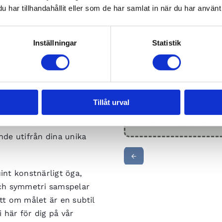
har tillhandahållit eller som de har samlat in när du har använt 
Inställningar
Statistik
DELA DEN HÄR SIDAN
ler ett mellanrum du
stor del av din
Boka tid til
Tillåt urval
i Lund – en
hemmablekn
k tandvård där vi
nde utifrån dina unika
int konstnärligt öga,
och symmetri samspelar
tt om målet är en subtil
 här för dig på vår