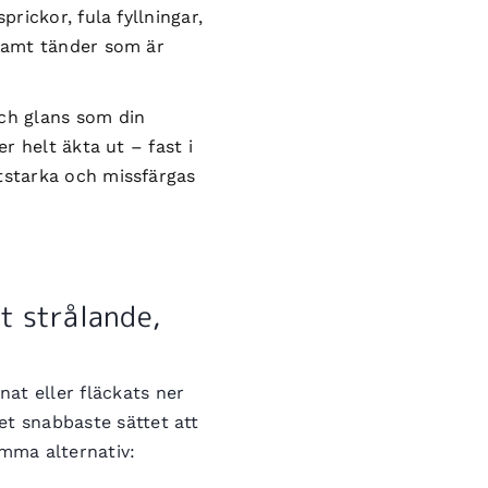
prickor, fula fyllningar,
 samt tänder som är
och glans som din
er helt äkta ut – fast i
tstarka och missfärgas
t strålande,
at eller fläckats ner
et snabbaste sättet att
amma alternativ: