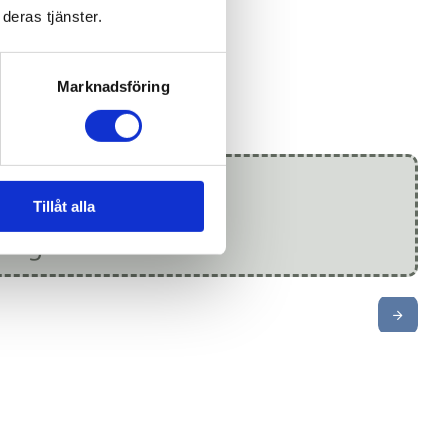
deras tjänster.
Marknadsföring
 konsultasjon för
Tillåt alla
ing