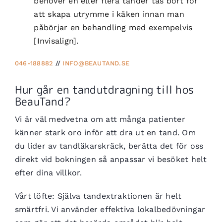
behöver en eller flera tänder tas bort för
att skapa utrymme i käken innan man
påbörjar en behandling med exempelvis
[Invisalign].
046-188882
//
INFO@BEAUTAND.SE
Hur går en tandutdragning till hos
BeauTand?
Vi är väl medvetna om att många patienter
känner stark oro inför att dra ut en tand. Om
du lider av tandläkarskräck, berätta det för oss
direkt vid bokningen så anpassar vi besöket helt
efter dina villkor.
Vårt löfte: Själva tandextraktionen är helt
smärtfri. Vi använder effektiva lokalbedövningar