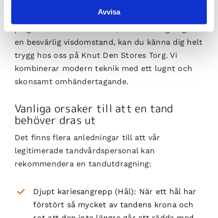
Avvisa
Oavsett om det gäller en akut tandutdragning
på grund av svår tandvärk, eller borttagning av
en besvärlig visdomstand, kan du känna dig helt
trygg hos oss på Knut Den Stores Torg. Vi
kombinerar modern teknik med ett lugnt och
skonsamt omhändertagande.
Vanliga orsaker till att en tand
behöver dras ut
Det finns flera anledningar till att vår
legitimerade tandvårdspersonal kan
rekommendera en tandutdragning:
Djupt kariesangrepp (Hål): När ett hål har
förstört så mycket av tandens krona och
rot att den inte längre går att rädda med