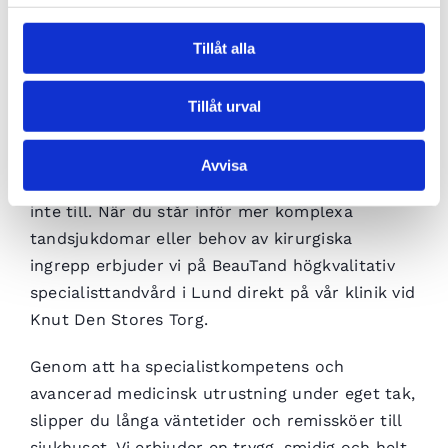
Tillåt alla
Tillåt urval
Specialisttandvård för dig
Avvisa
Ibland räcker den vanliga allmäntandvården
inte till. När du står inför mer komplexa
tandsjukdomar eller behov av kirurgiska
ingrepp erbjuder vi på BeauTand högkvalitativ
specialisttandvård i Lund direkt på vår klinik vid
Knut Den Stores Torg.
Genom att ha specialistkompetens och
avancerad medicinsk utrustning under eget tak,
slipper du långa väntetider och remissköer till
sjukhuset. Vi erbjuder en trygg, smidig och helt