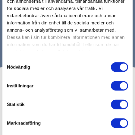
och annonserna till användarna, tillhandahålla funktioner
för sociala medier och analysera vår trafik. Vi
vidarebefordrar även sådana identifierare och annan
information från din enhet till de sociala medier och
annons- och analysföretag som vi samarbetar med.
Dessa kan i sin tur kombinera informationen med annan
information som du har tillhandahållit eller som de har
Allmän tandvård
samlat in när du har använt deras tjänster.
Samtyckesval
Nödvändig
Inställningar
Statistik
Marknadsföring