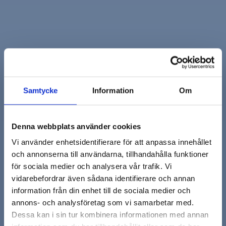
Komplett och
professionell tandvård i
Samtycke
Information
Om
Lund
Denna webbplats använder cookies
Välkommen till BeauTand – din moderna
Vi använder enhetsidentifierare för att anpassa innehållet
tandläkarklinik i hjärtat av Lund. Vi erbjuder ett
och annonserna till användarna, tillhandahålla funktioner
brett och heltäckande utbud av
för sociala medier och analysera vår trafik. Vi
tandvårdstjänster för alla åldrar och behov.
vidarebefordrar även sådana identifierare och annan
Oavsett om du letar efter en noggrann
allmäntandvård, avancerade kirurgiska ingrepp
information från din enhet till de sociala medier och
eller estetiska behandlingar för att försköna
annons- och analysföretag som vi samarbetar med.
ditt leende, möts du av legitimerad personal
Dessa kan i sin tur kombinera informationen med annan
och den absolut senaste tekniken. Upptäck